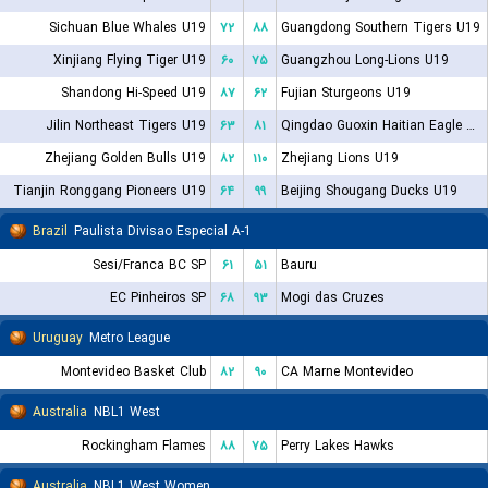
Sichuan Blue Whales U19
۷۲
۸۸
Guangdong Southern Tigers U19
Xinjiang Flying Tiger U19
۶۰
۷۵
Guangzhou Long-Lions U19
Shandong Hi-Speed U19
۸۷
۶۲
Fujian Sturgeons U19
Jilin Northeast Tigers U19
۶۳
۸۱
Qingdao Guoxin Haitian Eagle U19
Zhejiang Golden Bulls U19
۸۲
۱۱۰
Zhejiang Lions U19
Tianjin Ronggang Pioneers U19
۶۴
۹۹
Beijing Shougang Ducks U19
Brazil
Paulista Divisao Especial A-1
Sesi/Franca BC SP
۶۱
۵۱
Bauru
EC Pinheiros SP
۶۸
۹۳
Mogi das Cruzes
Uruguay
Metro League
Montevideo Basket Club
۸۲
۹۰
CA Marne Montevideo
Australia
NBL1 West
Rockingham Flames
۸۸
۷۵
Perry Lakes Hawks
Australia
NBL1 West Women