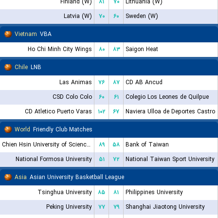
Finland (W)
۸۱
۷۰
Lithuania (W)
Latvia (W)
۷۰
۶۰
Sweden (W)
Vietnam
VBA
Ho Chi Minh City Wings
۸۰
۸۳
Saigon Heat
Chile
LNB
Las Animas
۷۶
۸۷
CD AB Ancud
CSD Colo Colo
۶۰
۶۱
Colegio Los Leones de Quilpue
CD Atletico Puerto Varas
۱۰۲
۶۷
Naviera Ulloa de Deportes Castro
World
Friendly Club Matches
Chien Hsin University of Science and Technology
۸۹
۵۸
Bank of Taiwan
National Formosa University
۵۱
۷۲
National Taiwan Sport University
Asia
Asian University Basketball League
Tsinghua University
۸۵
۸۱
Philippines University
Peking University
۷۷
۷۹
Shanghai Jiaotong University