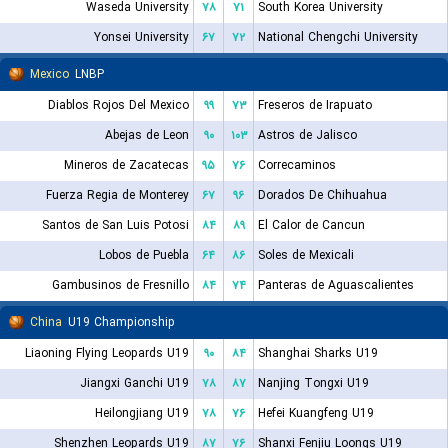
Waseda University
۷۸
۷۱
South Korea University
Yonsei University
۶۷
۷۲
National Chengchi University
Mexico
LNBP
Diablos Rojos Del Mexico
۹۹
۷۳
Freseros de Irapuato
Abejas de Leon
۹۰
۱۰۳
Astros de Jalisco
Mineros de Zacatecas
۹۵
۷۶
Correcaminos
Fuerza Regia de Monterey
۶۷
۹۶
Dorados De Chihuahua
Santos de San Luis Potosi
۸۴
۸۹
El Calor de Cancun
Lobos de Puebla
۶۴
۸۶
Soles de Mexicali
Gambusinos de Fresnillo
۸۴
۷۴
Panteras de Aguascalientes
China
U19 Championship
Liaoning Flying Leopards U19
۹۰
۸۴
Shanghai Sharks U19
Jiangxi Ganchi U19
۷۸
۸۷
Nanjing Tongxi U19
Heilongjiang U19
۷۸
۷۶
Hefei Kuangfeng U19
Shenzhen Leopards U19
۸۷
۷۶
Shanxi Fenjiu Loongs U19