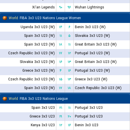
Xi'an Legends
۹۰
۹۶
Wuhan Lightnings
World
FIBA 3x3 U23 Nations League Women
Uganda 3x3 U23 (W)
۱۴
۶
Benin 3x3 U23 (W)
Spain 3x3 U23 (W)
۱۱
۵
Slovakia 3x3 U23 (W)
Spain 3x3 U23 (W)
۱۸
۱۱
Great Britain 3x3 U23 (W)
Czech Republic 3x3 U23 (W)
۱۷
۱۲
Portugal 3x3 U23 (W)
Slovakia 3x3 U23 (W)
۱۶
۱۳
Great Britain 3x3 U23 (W)
Greece 3x3 U23 (W)
۴
۱۶
Portugal 3x3 U23 (W)
Czech Republic 3x3 U23 (W)
۱۵
۱۳
Greece 3x3 U23 (W)
Spain 3x3 U23 (W)
۱۷
۱۸
Czech Republic 3x3 U23 (W)
World
FIBA 3x3 U23 Nations League
Spain 3x3 U23
۲۱
۱۱
Portugal 3x3 U23
Greece 3x3 U23
۱۹
۲۰
Portugal 3x3 U23
Kenya 3x3 U23
۱۲
۱۶
Benin 3x3 U23