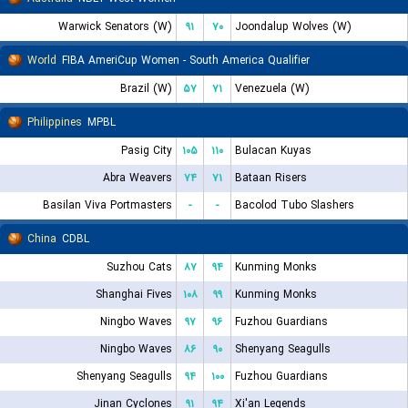
Warwick Senators (W)
۹۱
۷۰
Joondalup Wolves (W)
World
FIBA AmeriCup Women - South America Qualifier
Brazil (W)
۵۷
۷۱
Venezuela (W)
Philippines
MPBL
Pasig City
۱۰۵
۱۱۰
Bulacan Kuyas
Abra Weavers
۷۴
۷۱
Bataan Risers
Basilan Viva Portmasters
-
-
Bacolod Tubo Slashers
China
CDBL
Suzhou Cats
۸۷
۹۴
Kunming Monks
Shanghai Fives
۱۰۸
۹۹
Kunming Monks
Ningbo Waves
۹۷
۹۶
Fuzhou Guardians
Ningbo Waves
۸۶
۹۰
Shenyang Seagulls
Shenyang Seagulls
۹۴
۱۰۰
Fuzhou Guardians
Jinan Cyclones
۹۱
۹۴
Xi'an Legends