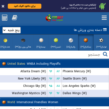
اپلیکیشن سیب بت مختص اندروید
برای دانلود کلیک کنید
(دسترسی بدون فیلتر و امکانات بی نظیر)
دسته بندی ورزش ها
فوتبال(۲۲۹)
بسکتبال(۶۹)
والیبال(۵۱)
تنیس(۳۸۶)
بیسبال(۶۱)
هاکی روی یخ(۳۶)
هندبال(۱۷)
United States
WNBA Including Playoffs
Atlanta Dream (W)
۹۶
۸۲
Phoenix Mercury (W)
New York Liberty (W)
۹۲
۸۶
Seattle Storm (W)
Chicago Sky (W)
۹۵
۸۸
Los Angeles Sparks (W)
Washington Mystics (W)
۹۶
۹۲
Dallas Wings (W)
World
International Friendlies Women