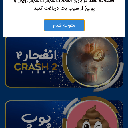
استفاده فقط در بازی انفجار۱،انفجار۲،انفجار رویال و
پوپ) از سیب بت دریافت کنید
متوجه شدم