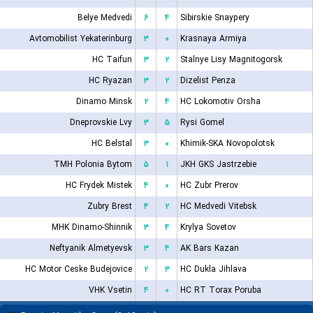
Belye Medvedi
۶
۴
Sibirskie Snaypery
Avtomobilist Yekaterinburg
۳
۰
Krasnaya Armiya
HC Taifun
۳
۲
Stalnye Lisy Magnitogorsk
HC Ryazan
۳
۲
Dizelist Penza
Dinamo Minsk
۲
۴
HC Lokomotiv Orsha
Dneprovskie Lvy
۳
۵
Rysi Gomel
HC Belstal
۳
۰
Khimik-SKA Novopolotsk
TMH Polonia Bytom
۵
۱
JKH GKS Jastrzebie
HC Frydek Mistek
۴
۰
HC Zubr Prerov
Zubry Brest
۴
۲
HC Medvedi Vitebsk
MHK Dinamo-Shinnik
۳
۴
Krylya Sovetov
Neftyanik Almetyevsk
۳
۴
AK Bars Kazan
HC Motor Ceske Budejovice
۲
۳
HC Dukla Jihlava
VHK Vsetin
۴
۰
HC RT Torax Poruba