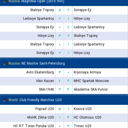
Russia
Magnitka Open (3x10 min)
Stalnye Topory
۵
۲
Svirepye Eji
Ledovye Spartantcy
۲
۱
Hitrye Lisy
Svirepye Eji
۰
۲
Ledovye Spartantcy
Hitrye Lisy
۳
۲
Stalnye Topory
Stalnye Topory
۰
۱
Ledovye Spartantcy
Svirepye Eji
۲
۱
Hitrye Lisy
Russia
NE Maslov Saint-Petersburg
Avto Ekaterinburg
۳
۰
Krasnaya Armiya
Irbis Kazan
۷
۴
MHC Spartak Moscow
SKA-1946
۳
۴
Akademia SKA-Yunior
World
Club Friendly Matches U20
Poprad U20
۵
۱
Kosice U20
MsHK Zilina U20
۱
۴
HC Olomouc U20
HC RT Torax Poruba U20
۰
۳
Trinec U20