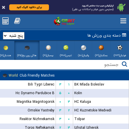
اپلیکیشن سیب بت مختص اندروید
برای دانلود کلیک کنید
(دسترسی بدون فیلتر و امکانات بی نظیر)
دسته بندی ورزش ها
فوتبال(۲۲۴)
بسکتبال(۶۹)
والیبال(۵۰)
تنیس(۳۸۸)
بیسبال(۶۱)
هاکی روی یخ(۳۵)
هندبال(۱۷)
World
Club Friendly Matches
Bili Tygri Liberec
۳
۱
BK Mlada Boleslav
Hc Dynamo Pardubice B
۵
۰
Kolin
Magnitka Magnitogorsk
۰
۳
HC Kaluga
Omskie Yastreby
۳
۲
HC Kuznetskie Medvedi
Reaktor Nizhnekamsk
۳
۰
Tolpar
Toros Neftekamsk
۲
۳
Izhstal Izhevsk