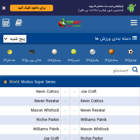
اپلیکیشن سیب بت مختص اندروید
برای دانلود کلیک کنید
(دسترسی بدون فیلتر و امکانات بی نظیر)
دسته بندی ورزش ها
فوتبال(۱۳۱)
بسکتبال(۴۱)
والیبال(۳۵)
تنیس(۱۹۵)
بیسبال(۵۵)
هاکی روی یخ(۴)
هندبال(۴)
World
Modus Super Series
Kevin Cottiss
-
-
Joe Croft
Neven Resetar
-
-
Kevin Cottiss
Mason Whitlock
-
-
Neven Resetar
Richie Parkin
-
-
Williams Patrik
Williams Patrik
-
-
Mason Whitlock
Joe Croft
-
-
Richie Parkin