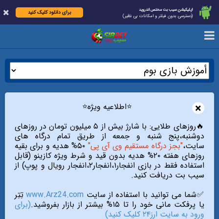
اپلیکیشن سیب بت مختص اندروید
برای دانلود کلیک کنید
(دسترسی بدون فیلتر و امکانات بی نظیر)
×
⭐️اطلاعیه ویژه⭐️
🔥روزهای طلایی: با شارژ بیش از ۵ میلیون تومان در روزهای
دوشنبه،پنج شنبه و جمعه از طریق تمام درگاه های
سایت،
"بجز درگاه مستقیم وی آی پی"
۵۰% هدیه و برای بقیه
روزهای هفته ۲۰% هدیه بدون قید و شرط ویژه کازینو (قابل
استفاده فقط در بازی انفجار۱،انفجار۲،انفجار رویال و پوپ) از
سیب بت دریافت کنید.
✅شما می توانید با استفاده از سایت
www.Arz24.com
تِتِر
یا پرفکت مانی خود را تا ۱۵% بیشتر از بازار بفروشید.
(برای
ورود به سایت ارز۲۴ کلیک کنید)